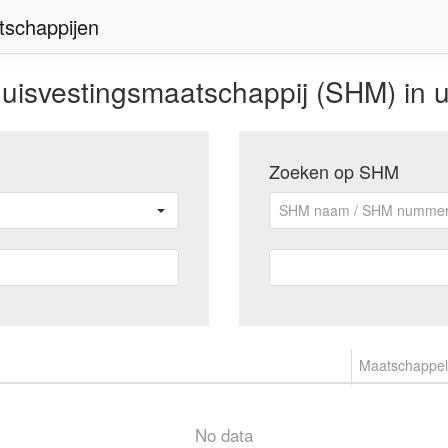
atschappijen
huisvestingsmaatschappij (SHM) in 
Zoeken op SHM
Maatschappeli
No data